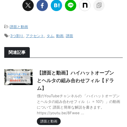
-
譜面と動画
-
3つ割り
,
アクセント
,
タム
,
動画
,
譜面
関連記事
【譜面と動画】ハイハットオープン
とヘルタの組み合わせフィル【ドラ
ム】
僕のYouTubeチャンネルの 「ハイハットオープン
とヘルタの組み合わせフィル（♩= 107）」の動画
について 譜面と簡単な解説を書きます。
https://youtu.be/8Fwee ...
譜面と動画