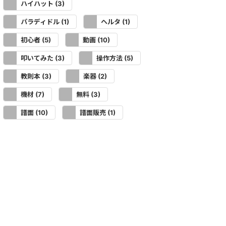
ハイハット
(3)
パラディドル
ヘルタ
(1)
(1)
初心者
動画
(5)
(10)
叩いてみた
操作方法
(3)
(5)
教則本
楽器
(3)
(2)
機材
無料
(7)
(3)
譜面
譜面販売
(10)
(1)