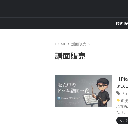
譜面販
HOME
>
譜面販売
>
譜面販売
【P
アス
Pia
直接
現在P
たり、
セッ