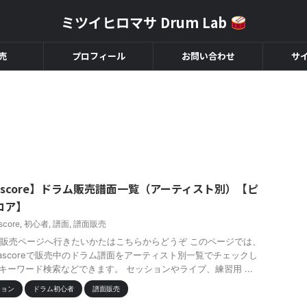
ミツイヒロマサ Drum Lab
売
プロフィール
お問い合わせ
サ
iascore】ドラム販売譜面一覧（アーティスト別）【ピ
コア】
score
,
初心者
,
譜面
,
譜面販売
販売ページへ行きたいかたはこちらからどうぞ このページでは、
iascoreで販売中のドラム譜面をアーティスト別一覧でチェックし
キーワード検索などできます。 セッションやライブ、練習用 ...
ション
ドラム初心者
譜面販売