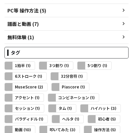
PC等 操作方法 (5)
譜面と動画 (7)
無料体験 (1)
タグ
1拍半
3つ割り
5つ割り
(1)
(1)
(1)
6ストローク
32分音符
(1)
(1)
MuseScore
Piascore
(2)
(1)
アクセント
コンビネーション
(1)
(1)
セッション
タム
ハイハット
(1)
(1)
(3)
パラディドル
ヘルタ
初心者
(1)
(1)
(5)
動画
叩いてみた
操作方法
(10)
(3)
(5)