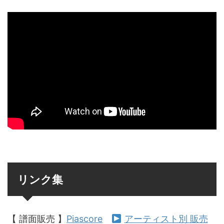
リンク集
【 譜面販売 】
Piascore
アーティスト別 販売