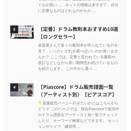
ドルが高い…。 ネットの情報は多すぎて、自分
に必要なものはどれなのかわか ...
【定番】ドラム教則本おすすめ10選
3
【ロングセラー】
楽器屋さんで多くの教則本が売られているのを
見て、いったいどれを選べばいいのか迷いませ
んか？ ここでは、定番と言われている書籍や、
改訂などしながら長い期間売れ続けているもの
を紹介します。 この中から選べ ...
【Piascore】ドラム販売譜面一覧
4
（アーティスト別）【ピアスコア】
直接販売ページへ行きたいかたはこちらから
どうぞ このページでは、現在Piascoreで販売中
のドラム譜面をアーティスト別一覧でチェック
したり、キーワード検索などできます。 セッシ
ョンやライブ、練習用 ...